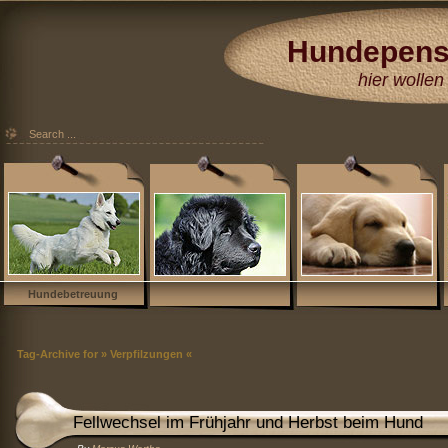
Hundepens
Hundehotel
hier wollen 
Düsseldorf Köl
Essen Moers 
Hundebetreuung
Tag-Archive for » Verpfilzungen «
Fellwechsel im Frühjahr und Herbst beim Hund