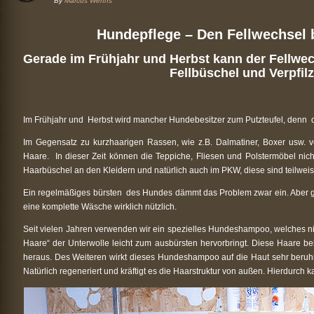
By
Marcus Werths
Hundepflege – Den Fellwechsel 
Gerade im Frühjahr und Herbst kann der Fellw
Fellbüschel und Verpfi
Im Frühjahr und
Herbst wird mancher Hundebesitzer zum Putzteufel, denn
Im Gegensatz zu kurzhaarigen Rassen, wie z.B. Dalmatiner, Boxer usw. v
Haare.
In dieser Zeit können die Teppiche, Fliesen und Polstermöbel nic
Haarbüschel an den Kleidern und natürlich auch im PKW, diese sind teilwei
Ein regelmäßiges bürsten
des Hundes dämmt das Problem zwar ein. Aber gera
eine komplette Wäsche wirklich nützlich.
Seit vielen Jahren verwenden wir ein spezielles Hundeshampoo, welches nich
Haare“ der Unterwolle leicht zum ausbürsten hervorbringt. Diese Haare b
heraus. Des Weiteren wirkt dieses Hundeshampoo auf die Haut sehr beruhi
Natürlich regeneriert und kräftigt es die Haarstruktur von außen. Hierdurch