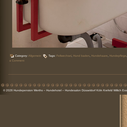
Category:
Allgemein
Tags:
Fellwechsel
,
Hund baden
,
Hundehaare
,
Hundepflege
a Comment
© 2026
Hundepension Werths – Hundehotel – Hundesalon Düsseldorf Köln Krefeld Willich 