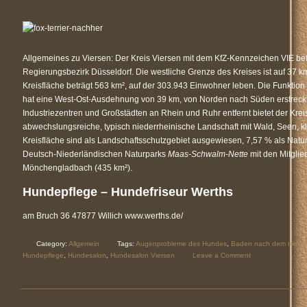
Allgemeines zu Viersen: Der Kreis Viersen mit dem KfZ-Kennzeichen VIE bef
Regierungsbezirk Düsseldorf. Die westliche Grenze des Kreises ist auf 37 k
Kreisfläche beträgt 563 km², auf der 303.943 Einwohner leben. Die Funktion 
hat eine West-Ost-Ausdehnung von 39 km, von Norden nach Süden erstreckt 
Industriezentren und Großstädten an Rhein und Ruhr entfernt bietet der Kre
abwechslungsreiche, typisch niederrheinische Landschaft mit Wald, Seen, 
Kreisfläche sind als Landschaftsschutzgebiet ausgewiesen, 7,57 % als Natu
Deutsch-Niederländischen Naturparks
Maas-Schwalm-Nette
mit den Mitglie
Mönchengladbach (435 km²).
Hundepflege – Hundefriseur Werths
am Bruch 36 47877 Willich www.werths.de/
Category:
Allgemein
Tags:
Augenprobleme des Hundes
,
Baden nach dem trimm
Hundepflege
,
Hundesalon
,
Hundesalon Viersen
Leave a Comment