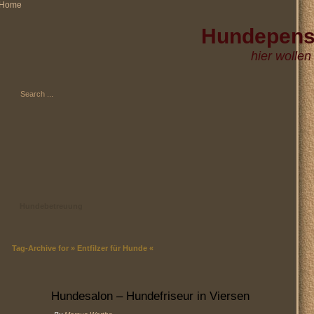
Hundepens
Hundehotel
hier wollen 
Düsseldorf Köl
Essen Moers 
Hundebetreuung
Tag-Archive for » Entfilzer für Hunde «
Hundesalon – Hundefriseur in Viersen