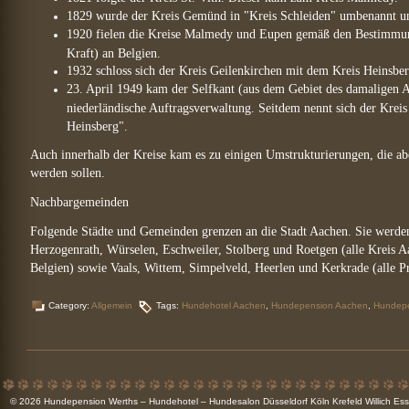
1829 wurde der Kreis Gemünd in "Kreis Schleiden" umbenannt un
1920 fielen die Kreise Malmedy und Eupen gemäß den Bestimmunge
Kraft) an Belgien.
1932 schloss sich der Kreis Geilenkirchen mit dem Kreis Heinsb
23. April 1949 kam der Selfkant (aus dem Gebiet des damaligen A
niederländische Auftragsverwaltung. Seitdem nennt sich der Kreis
Heinsberg".
Auch innerhalb der Kreise kam es zu einigen Umstrukturierungen, die abe
werden sollen.
Nachbargemeinden
Folgende Städte und Gemeinden grenzen an die Stadt Aachen. Sie werde
Herzogenrath, Würselen, Eschweiler, Stolberg und Roetgen (alle Kreis A
Belgien) sowie Vaals, Wittem, Simpelveld, Heerlen und Kerkrade (alle 
Category:
Allgemein
Tags:
Hundehotel Aachen
,
Hundepension Aachen
,
Hundep
© 2026
Hundepension Werths – Hundehotel – Hundesalon Düsseldorf Köln Krefeld Willich 