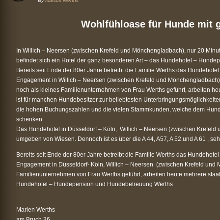
By
Marcus Werths
Wohlfühloase für Hunde mit 
In Willich – Neersen (zwischen Krefeld und Mönchengladbach), nur 20 Minut
befindet sich ein Hotel der ganz besonderen Art – das Hundehotel – Hund
Bereits seit Ende der 80er Jahre betreibt die Familie Werths das Hundehot
Engagement in Willich – Neersen (zwischen Krefeld und Mönchengladbach) i
noch als kleines Familienunternehmen von Frau Werths geführt, arbeiten heu
ist für manchen Hundebesitzer zur beliebtesten Unterbringungsmöglichkeiten
die hohen Buchungszahlen und die vielen Stammkunden, welche dem Hundeh
schenken.
Das Hundehotel in Düsseldorf – Köln, Willich – Neersen (zwischen Krefeld u
umgeben von Wiesen. Dennoch ist es über die A 44, A57, A 52 und A 61 , sehr
Bereits seit Ende der 80er Jahre betreibt die Familie Werths das Hundehot
Engagement in Düsseldorf- Köln, Willich – Neersen (zwischen Krefeld und 
Familienunternehmen von Frau Werths geführt, arbeiten heute mehrere staatl
Hundehotel – Hundepension und Hundebetreuung Werths
Marlen Werths
am Bruch 36