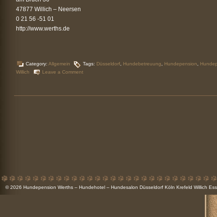
47877 Willich – Neersen
0 21 56 -51 01
http://www.werths.de
Category:
Allgemein
Tags:
Düsseldorf
,
Hundebetreuung
,
Hundepension
,
Hundep
Willich
Leave a Comment
© 2026
Hundepension Werths – Hundehotel – Hundesalon Düsseldorf Köln Krefeld Willich 