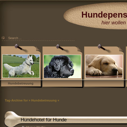
Hundepens
Hundehotel
hier wollen 
Düsseldorf Köl
Essen Moers 
Hundebetreuung
Tag-Archive for » Hundebetreuung «
Hundehotel für Hunde