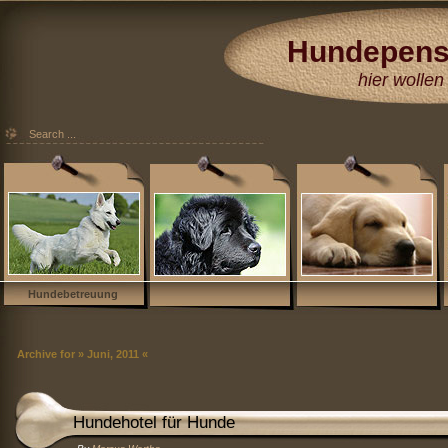
Hundepens
Hundehotel
hier wollen 
Düsseldorf Köl
Essen Moers 
Hundebetreuung
Archive for » Juni, 2011 «
Hundehotel für Hunde