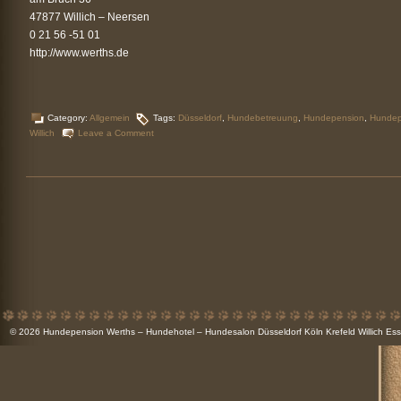
47877 Willich – Neersen
0 21 56 -51 01
http://www.werths.de
Category:
Allgemein
Tags:
Düsseldorf
,
Hundebetreuung
,
Hundepension
,
Hundep
Willich
Leave a Comment
© 2026
Hundepension Werths – Hundehotel – Hundesalon Düsseldorf Köln Krefeld Willich 