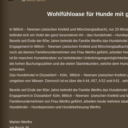
By
Marcus Werths
Wohlfühloase für Hunde mit 
In Willich – Neersen (zwischen Krefeld und Mönchengladbach), nur 20 Minut
befindet sich ein Hotel der ganz besonderen Art – das Hundehotel – Hund
Bereits seit Ende der 80er Jahre betreibt die Familie Werths das Hundehot
Engagement in Willich – Neersen (zwischen Krefeld und Mönchengladbach) i
noch als kleines Familienunternehmen von Frau Werths geführt, arbeiten heu
ist für manchen Hundebesitzer zur beliebtesten Unterbringungsmöglichkeiten
die hohen Buchungszahlen und die vielen Stammkunden, welche dem Hundeh
schenken.
Das Hundehotel in Düsseldorf – Köln, Willich – Neersen (zwischen Krefeld u
umgeben von Wiesen. Dennoch ist es über die A 44, A57, A 52 und A 61 , sehr
Bereits seit Ende der 80er Jahre betreibt die Familie Werths das Hundehot
Engagement in Düsseldorf- Köln, Willich – Neersen (zwischen Krefeld und 
Familienunternehmen von Frau Werths geführt, arbeiten heute mehrere staatl
Hundehotel – Hundepension und Hundebetreuung Werths
Marlen Werths
am Bruch 36